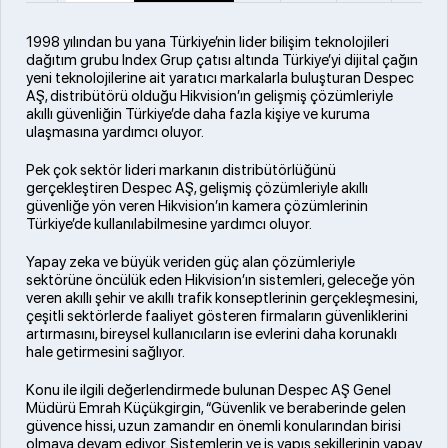
1998 yılından bu yana Türkiye’nin lider bilişim teknolojileri
dağıtım grubu Index Grup çatısı altında Türkiye’yi dijital çağın
yeni teknolojilerine ait yaratıcı markalarla buluşturan Despec
AŞ, distribütörü olduğu Hikvision’ın gelişmiş çözümleriyle
akıllı güvenliğin Türkiye’de daha fazla kişiye ve kuruma
ulaşmasına yardımcı oluyor.
Pek çok sektör lideri markanın distribütörlüğünü
gerçekleştiren Despec AŞ, gelişmiş çözümleriyle akıllı
güvenliğe yön veren Hikvision’ın kamera çözümlerinin
Türkiye’de kullanılabilmesine yardımcı oluyor.
Yapay zeka ve büyük veriden güç alan çözümleriyle
sektörüne öncülük eden Hikvision’ın sistemleri, geleceğe yön
veren akıllı şehir ve akıllı trafik konseptlerinin gerçekleşmesini,
çeşitli sektörlerde faaliyet gösteren firmaların güvenliklerini
artırmasını, bireysel kullanıcıların ise evlerini daha korunaklı
hale getirmesini sağlıyor.
Konu ile ilgili değerlendirmede bulunan Despec AŞ Genel
Müdürü Emrah Küçükgirgin, “Güvenlik ve beraberinde gelen
güvence hissi, uzun zamandır en önemli konularından birisi
olmaya devam ediyor. Sistemlerin ve iş yapış şekillerinin yapay