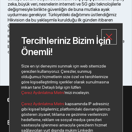
zeka, büyük veri, nesnelerin interneti ve 5G gibi teknolojilerle
değişmesiyle birlikte güvenliğin de buna mutlaka ayak
uydurması gerekiyor. Türkiye’deki dağıtımını üstlendiğimiz
Hikvision da bu yaklaşımla kurulduğu ilk günden itibaren
çözümlerini teknoloji dünyasındaki gelişmelerden güç alarak
iyileştiriyor ve bu sayede kullanıcılarına üstün ve akıllı güvenlik
imkanları sağlıyor. Despec AŞ olarak biz de kalite ve güvenlik
Tercihleriniz Bizim İçin
için tasarlanan ürünleri sayesinde pazar lideri olan Hikvision ile
birlikte büyüyerek, tüketici tarafında güçlü oyunculardan biri
Önemli!
olmaya devam edeceğiz.”
Size en iyi deneyimi sunmak için web sitemizde
çerezleri kullanıyoruz. Çerezler, sunmuş
olduğumuz hizmetlerin size özel ve tercihlerinize
göre kişiselleştirilmiş içerikler olarak sunulmasına
imkan tanır. Detaylı bilgi için lütfen
Çerez Aydınlatma Metni
’mizi inceleyin.
© 2026 Copyright Datagate A.Ş. Tüm hakları saklıdır.
Çerez Aydınlatma Metni
kapsamında IP adresiniz
gibi kişisel bilgileriniz, platformdaki davranışlarınızı
gösteren ziyaret, tıklama ve gezinme verilerinizin
hedefleme, reklam ve sosyal medya çerezleri
Bizden haberiniz olsun.
vasıtasıyla işlenmesi amacıyla çerezlerin hizmet
sağlayıcıları yurt dışında mukim Linkedin