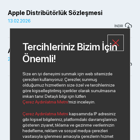
Apple Distribütörlük Sözleşmesi
13.02.2026
İNDİR
Tercihleriniz Bizim İçin
Apple Distribütörlük Sözleşmesi
Önemli!
27.01.2026
İNDİR
Size en iyi deneyimi sunmak için web sitemizde
çerezleri kullanıyoruz. Çerezler, sunmuş
olduğumuz hizmetlerin size özel ve tercihlerinize
göre kişiselleştirilmiş içerikler olarak sunulmasına
imkan tanır. Detaylı bilgi için lütfen
Çerez Aydınlatma Metni
’mizi inceleyin.
Çerez Aydınlatma Metni
kapsamında IP adresiniz
gibi kişisel bilgileriniz, platformdaki davranışlarınızı
gösteren ziyaret, tıklama ve gezinme verilerinizin
hedefleme, reklam ve sosyal medya çerezleri
vasıtasıyla işlenmesi amacıyla çerezlerin hizmet