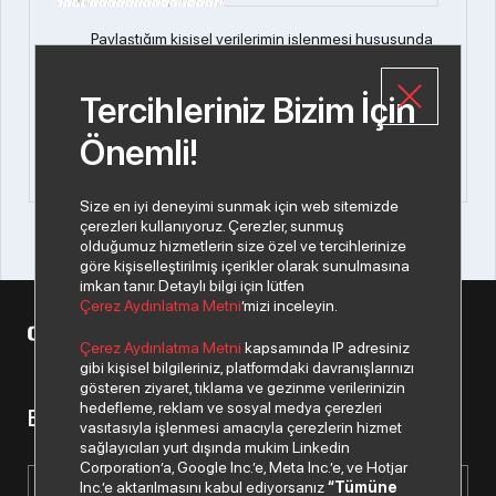
Paylaştığım kişisel verilerimin işlenmesi hususunda
“Kişisel Verilerin Korunması Politikası”
okudum ve anladım.
Tercihleriniz Bizim İçin
FORMU GÖNDER
Önemli!
Size en iyi deneyimi sunmak için web sitemizde
çerezleri kullanıyoruz. Çerezler, sunmuş
olduğumuz hizmetlerin size özel ve tercihlerinize
göre kişiselleştirilmiş içerikler olarak sunulmasına
imkan tanır. Detaylı bilgi için lütfen
Çerez Aydınlatma Metni
’mizi inceleyin.
© 2026 Copyright Datagate A.Ş. Tüm hakları saklıdır.
Çerez Aydınlatma Metni
kapsamında IP adresiniz
gibi kişisel bilgileriniz, platformdaki davranışlarınızı
gösteren ziyaret, tıklama ve gezinme verilerinizin
hedefleme, reklam ve sosyal medya çerezleri
Bizden haberiniz olsun.
vasıtasıyla işlenmesi amacıyla çerezlerin hizmet
sağlayıcıları yurt dışında mukim Linkedin
Corporation’a, Google Inc.’e, Meta Inc.’e, ve Hotjar
Inc.’e aktarılmasını kabul ediyorsanız
“Tümüne