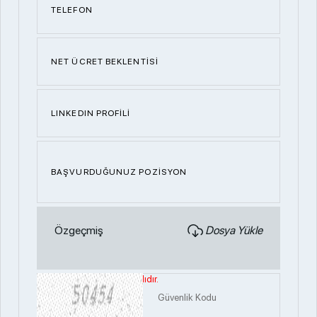
TELEFON
NET ÜCRET BEKLENTİSİ
LINKEDIN PROFİLİ
BAŞVURDUĞUNUZ POZİSYON
Özgeçmiş
Dosya Yükle
Dosya boyutu 5 mb ile sınırlıdır.