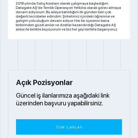
2018 yılında Satış Asistanı olarak çalışmaya başladığım
Datagate AŞ’de Temlik Operasyon Yetkilisi olarak görev almaya
devam ediyorum. Bu aileye katıldığım ilk günden beri çok
değerli tecrübeler edindim. Şirketimiz içindeki öğrenme ve
gelişim yolculuğum devam ediyor. Her bir üyesinin bana
birbirinden güzel anılar ve dostlar kazandırdığı Datagate AŞ
ailesi ile birlikte büyüyorum ve biz her şeyi birlikte başarıyoruz.
Açık Pozisyonlar
Güncel iş ilanlarımıza aşağıdaki link
üzerinden başvuru yapabilirsiniz.
TÜM İLANLAR