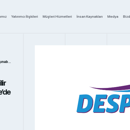
ımız
Yatırımcı İlişkileri
Müşteri Hizmetleri
İnsan Kaynakları
Medya
Biz
ir ...
ir
e’de