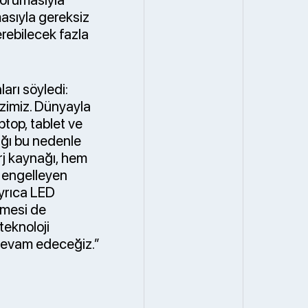
masıyla gereksiz
erebilecek fazla
arı söyledi:
ezimiz. Dünyayla
top, tablet ve
lığı bu nedenle
rj kaynağı, hem
ı engelleyen
Ayrıca LED
lmesi de
teknoloji
 devam edeceğiz.”