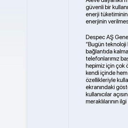
güvenli bir kullan
enerji tüketimini
enerjinin verilmes
Despec AŞ Genel M
“Bugün teknoloji
bağlantıda kalmak
telefonlarımız ba
hepimiz için çok 
kendi içinde hem 
özellikleriyle kul
ekranındaki göst
kullanıcılar açıs
meraklılarının i