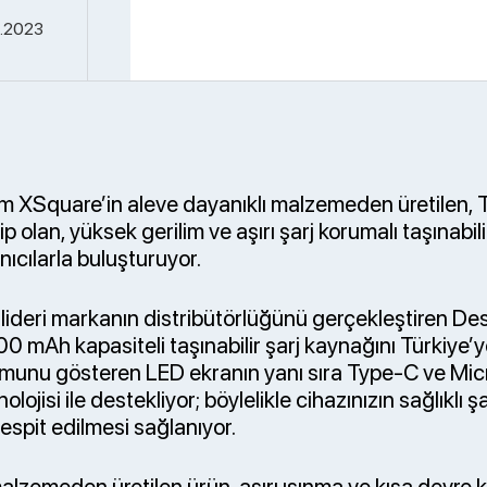
.2023
 XSquare’in aleve dayanıklı malzemeden üretilen, 
p olan, yüksek gerilim ve aşırı şarj korumalı taşınabil
nıcılarla buluşturuyor.
i lideri markanın distribütörlüğünü gerçekleştiren D
 mAh kapasiteli taşınabilir şarj kaynağını Türkiye’ye
umunu gösteren LED ekranın yanı sıra Type-C ve Micr
olojisi ile destekliyor; böylelikle cihazınızın sağlıklı ş
espit edilmesi sağlanıyor.
alzemeden üretilen ürün, aşırı ısınma ve kısa devre 