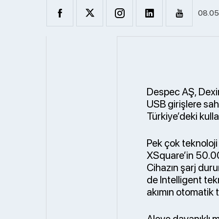
08.05
Despec AŞ, Dexim
USB girişlere sahi
Türkiye’deki kulla
Pek çok teknoloj
XSquare’in 50.000
Cihazın şarj dur
de Intelligent tekn
akımın otomatik t
Aleve dayanıklı m