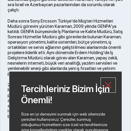
sıra İsrail ve Azerbaycan pazarlarından da sorumlu olarak
çalıştı.
Daha sonra Sony Ericsson Türkiye'de Müşteri Hizmetleri
Müdürü görevini yürüten Karaman, 2009 yılında GENPA'ya
katıldı. GENPA bünyesinde İş Planlama ve Kalite Müdürü, Satış
Sonrası Hizmetler Müdürü gibi görevlerde bulunan Karaman;
operasyon yönetimi, kalite sistemleri, bütçe yönetimi, iş
ortaklıkları ve servis ağlarının geliştirilmesi alanlarında önemli
projelere liderlik etti. Aynı dönemde Erdem Holding'de İş
Geliştirme Müdürü olarak görev alan Karaman, yapay zekâ,
nesnelerin interneti, büyük veri analitiği, yazılım servisleri ve
yenilenebilir enerji gibi alanlarda yeni iş fırsatları ve yatırım
projeleri üzerine çalıştı.
2025 yılında GENPA Enerji'de Sözleşme ve Kalite Kıdemli
Tercihleriniz Bizim İçin
Müdürü olarak görev yapan Karaman, yenilenebilir enerji
projelerinde sözleşme yönetimi ve kalite süreçlerinden
Önemli!
sorumlu oldu. Teknoloji, servis operasyonları ve iş geliştirme
alanlarında 20 yılı aşkın deneyime sahip olan Barış Karaman, 1
Haziran itibarıyla HB Bilişim Genel Müdürü olarak görevine
Size en iyi deneyimi sunmak için web sitemizde
başladı.
çerezleri kullanıyoruz. Çerezler, sunmuş
olduğumuz hizmetlerin size özel ve tercihlerinize
göre kişiselleştirilmiş içerikler olarak sunulmasına