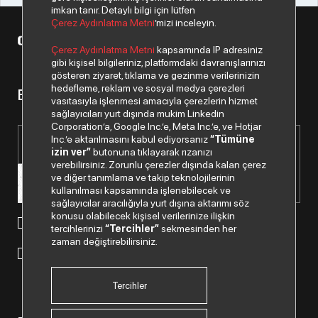
imkan tanır. Detaylı bilgi için lütfen
Çerez Aydınlatma Metni
’mizi inceleyin.
© 2026 Copyright Datagate A.Ş. Tüm hakları saklıdır.
Çerez Aydınlatma Metni
kapsamında IP adresiniz
gibi kişisel bilgileriniz, platformdaki davranışlarınızı
gösteren ziyaret, tıklama ve gezinme verilerinizin
hedefleme, reklam ve sosyal medya çerezleri
Bizden haberiniz olsun.
vasıtasıyla işlenmesi amacıyla çerezlerin hizmet
sağlayıcıları yurt dışında mukim Linkedin
Corporation’a, Google Inc.’e, Meta Inc.’e, ve Hotjar
Inc.’e aktarılmasını kabul ediyorsanız
“Tümüne
izin ver”
butonuna tıklayarak rızanızı
verebilirsiniz. Zorunlu çerezler dışında kalan çerez
ve diğer tanımlama ve takip teknolojilerinin
kullanılması kapsamında işlenebilecek ve
sağlayıcılar aracılığıyla yurt dışına aktarımı söz
konusu olabilecek kişisel verilerinize ilişkin
Paylaştığım kişisel verilerimin işlenmesi hususunda
tercihlerinizi
“Tercihler”
sekmesinden her
“Kişisel Verilerin Korunması Politikası”
okudum ve anladım.
zaman değiştirebilirsiniz.
"Ticari Elektronik İleti Onay Metni"
ni okudum, bu amaçla
tarafıma SMS gönderilmesine izni veriyorum.
Tercihler