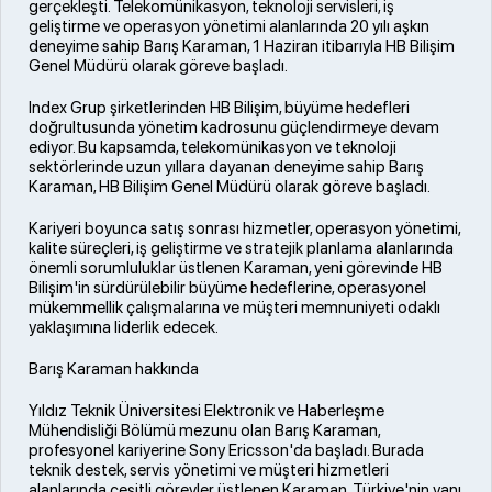
gerçekleşti. Telekomünikasyon, teknoloji servisleri, iş
geliştirme ve operasyon yönetimi alanlarında 20 yılı aşkın
deneyime sahip Barış Karaman, 1 Haziran itibarıyla HB Bilişim
Genel Müdürü olarak göreve başladı.
Index Grup şirketlerinden HB Bilişim, büyüme hedefleri
doğrultusunda yönetim kadrosunu güçlendirmeye devam
ediyor. Bu kapsamda, telekomünikasyon ve teknoloji
sektörlerinde uzun yıllara dayanan deneyime sahip Barış
Karaman, HB Bilişim Genel Müdürü olarak göreve başladı.
Kariyeri boyunca satış sonrası hizmetler, operasyon yönetimi,
kalite süreçleri, iş geliştirme ve stratejik planlama alanlarında
önemli sorumluluklar üstlenen Karaman, yeni görevinde HB
Bilişim'in sürdürülebilir büyüme hedeflerine, operasyonel
mükemmellik çalışmalarına ve müşteri memnuniyeti odaklı
yaklaşımına liderlik edecek.
Barış Karaman hakkında
Yıldız Teknik Üniversitesi Elektronik ve Haberleşme
Mühendisliği Bölümü mezunu olan Barış Karaman,
profesyonel kariyerine Sony Ericsson'da başladı. Burada
teknik destek, servis yönetimi ve müşteri hizmetleri
alanlarında çeşitli görevler üstlenen Karaman, Türkiye'nin yanı