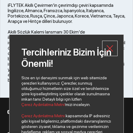
iFLYTEK Akıllı Çevirmen'in çevrimdışı çeviri kapsamında
İngilizce, Almanca, Fransızca, İspanyolca, İtalyanca,
Portekizce, Rusça, Çince, Japonca, Korece, Vietnamca, Tayca,
Arapça ve Hintçe dilleri bulunuyor.
Akıllı Sözlük Kalemi lansmanı 30 Ekim'de
iFLYTEK'in bir diğer ürünü Akıllı Sözlük Kalemi'nin lansmanı
ise 30 Ekim'de gerçekleşecek. iFLYTEK Akıllı Sözlük Kalemi, dil
öğrenen ve öğreten kişilere özel tasarlanmış, yenilikçi bir araç
Tercihleriniz Bizim İçin
olarak öne çıkıyor. Metinleri tarayarak anında tercüme eden
bu pratik cihaz, öğrenciler ve dil becerilerini geliştirmek
Önemli!
isteyen herkes için rehber olacak nitelikte. Akıllı Sözlük Kalemi
yalnızca tercüme etmekle kalmayıp, telaffuz desteği ve
ayrıntılı açıklamalar sunarak, kullanıcıların dille ilgili daha derin
Size en iyi deneyimi sunmak için web sitemizde
bir anlayış kazanmasına yardımcı olmayı hedefliyor.
çerezleri kullanıyoruz. Çerezler, sunmuş
olduğumuz hizmetlerin size özel ve tercihlerinize
göre kişiselleştirilmiş içerikler olarak sunulmasına
imkan tanır. Detaylı bilgi için lütfen
Çerez Aydınlatma Metni
’mizi inceleyin.
© 2026 Copyright Datagate A.Ş. Tüm hakları saklıdır.
Çerez Aydınlatma Metni
kapsamında IP adresiniz
gibi kişisel bilgileriniz, platformdaki davranışlarınızı
gösteren ziyaret, tıklama ve gezinme verilerinizin
hedefleme, reklam ve sosyal medya çerezleri