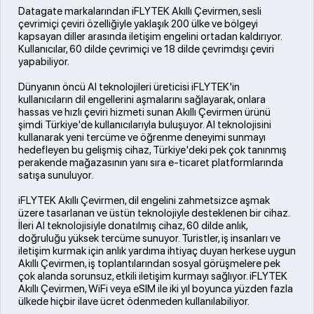
Datagate markalarından iFLYTEK Akıllı Çevirmen, sesli
çevrimiçi çeviri özelliğiyle yaklaşık 200 ülke ve bölgeyi
kapsayan diller arasında iletişim engelini ortadan kaldırıyor.
Kullanıcılar, 60 dilde çevrimiçi ve 18 dilde çevrimdışı çeviri
yapabiliyor.
Dünyanın öncü AI teknolojileri üreticisi iFLYTEK'in
kullanıcıların dil engellerini aşmalarını sağlayarak, onlara
hassas ve hızlı çeviri hizmeti sunan Akıllı Çevirmen ürünü
şimdi Türkiye'de kullanıcılarıyla buluşuyor. AI teknolojisini
kullanarak yeni tercüme ve öğrenme deneyimi sunmayı
hedefleyen bu gelişmiş cihaz, Türkiye'deki pek çok tanınmış
perakende mağazasının yanı sıra e-ticaret platformlarında
satışa sunuluyor.
iFLYTEK Akıllı Çevirmen, dil engelini zahmetsizce aşmak
üzere tasarlanan ve üstün teknolojiyle desteklenen bir cihaz.
İleri AI teknolojisiyle donatılmış cihaz, 60 dilde anlık,
doğruluğu yüksek tercüme sunuyor. Turistler, iş insanları ve
iletişim kurmak için anlık yardıma ihtiyaç duyan herkese uygun
Akıllı Çevirmen, iş toplantılarından sosyal görüşmelere pek
çok alanda sorunsuz, etkili iletişim kurmayı sağlıyor. iFLYTEK
Akıllı Çevirmen, WiFi veya eSIM ile iki yıl boyunca yüzden fazla
ülkede hiçbir ilave ücret ödenmeden kullanılabiliyor.