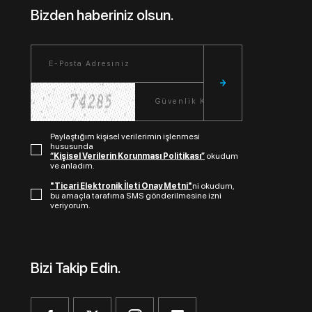
Bizden haberiniz olsun.
Paylaştığım kişisel verilerimin işlenmesi
hususunda
“Kişisel Verilerin Korunması Politikası”
okudum
ve anladım.
"Ticari Elektronik İleti Onay Metni"
ni okudum,
bu amaçla tarafıma SMS gönderilmesine izni
veriyorum.
Bizi Takip Edin.