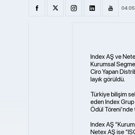
04.05
Index AŞ ve Nete
Kurumsal Segment
Ciro Yapan Distri
layık görüldü.
Türkiye bilişim s
eden Index Grup 
Ödül Töreni'nde 
Index AŞ “Kurums
Netex AŞ ise “ISG