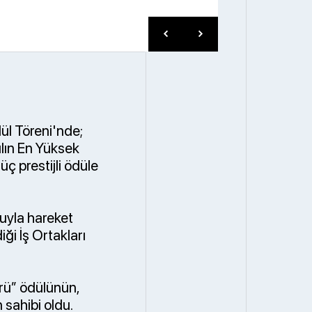
ül Töreni'nde;
ılın En Yüksek
ç prestijli ödüle
nuyla hareket
ği İş Ortakları
rü” ödülünün,
 sahibi oldu.