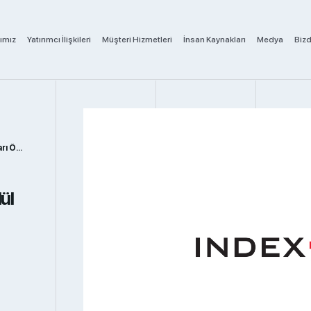
ımız
Yatırımcı İlişkileri
Müşteri Hizmetleri
İnsan Kaynakları
Medya
Biz
Öd...
ül