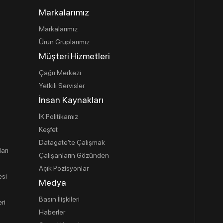
Markalarımız
Markalarımız
Ürün Gruplarımız
Müşteri Hizmetleri
Çağrı Merkezi
Yetkili Servisler
İnsan Kaynakları
İK Politikamız
Keşfet
Datagate'te Çalışmak
ları
Çalışanların Gözünden
Açık Pozisyonlar
esi
Medya
Basın İlişkileri
ri
Haberler