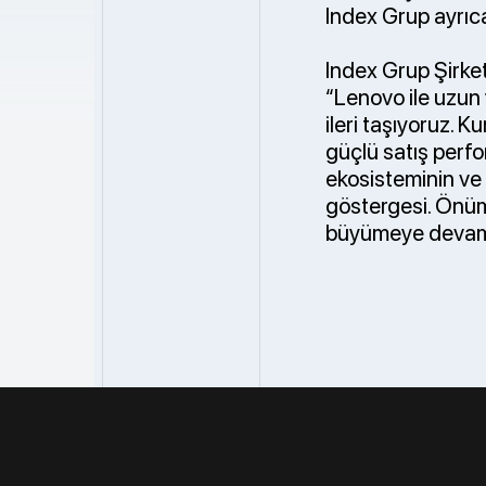
Index Grup ayrıca
Index Grup Şirketl
“Lenovo ile uzun y
ileri taşıyoruz. 
güçlü satış per
ekosisteminin ve i
göstergesi. Önümü
büyümeye devam