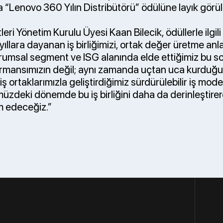
 “Lenovo 360 Yılın Distribütörü” ödülüne layık görü
eri Yönetim Kurulu Üyesi Kaan Bilecik, ödüllerle ilgili 
ıllara dayanan iş birliğimizi, ortak değer üretme anla
Kurumsal segment ve ISG alanında elde ettiğimiz bu 
formansımızın değil; aynı zamanda uçtan uca kurdu
ş ortaklarımızla geliştirdiğimiz sürdürülebilir iş model
zdeki dönemde bu iş birliğini daha da derinleştirere
 edeceğiz.”