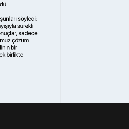
ldü.
şunları söyledi:
yışıyla sürekli
sonuçlar, sadece
ğumuz çözüm
inin bir
k birlikte