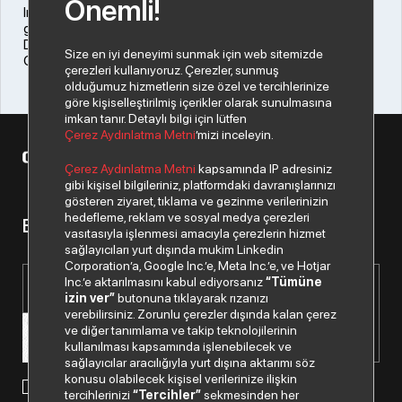
Önemli!
Index Grup olarak Cumhuriyetimizin 100. Yılını coşku ve
gururla kutladık!
Daha nice asırlar, Cumhuriyet bize emanet.
Size en iyi deneyimi sunmak için web sitemizde
Cumhuriyetimizin 100. Yılı Kutlu Olsun!
çerezleri kullanıyoruz. Çerezler, sunmuş
olduğumuz hizmetlerin size özel ve tercihlerinize
göre kişiselleştirilmiş içerikler olarak sunulmasına
imkan tanır. Detaylı bilgi için lütfen
Çerez Aydınlatma Metni
’mizi inceleyin.
© 2026 Copyright Datagate A.Ş. Tüm hakları saklıdır.
Çerez Aydınlatma Metni
kapsamında IP adresiniz
gibi kişisel bilgileriniz, platformdaki davranışlarınızı
gösteren ziyaret, tıklama ve gezinme verilerinizin
hedefleme, reklam ve sosyal medya çerezleri
Bizden haberiniz olsun.
vasıtasıyla işlenmesi amacıyla çerezlerin hizmet
sağlayıcıları yurt dışında mukim Linkedin
Corporation’a, Google Inc.’e, Meta Inc.’e, ve Hotjar
Inc.’e aktarılmasını kabul ediyorsanız
“Tümüne
izin ver”
butonuna tıklayarak rızanızı
verebilirsiniz. Zorunlu çerezler dışında kalan çerez
ve diğer tanımlama ve takip teknolojilerinin
kullanılması kapsamında işlenebilecek ve
sağlayıcılar aracılığıyla yurt dışına aktarımı söz
konusu olabilecek kişisel verilerinize ilişkin
Paylaştığım kişisel verilerimin işlenmesi hususunda
tercihlerinizi
“Tercihler”
sekmesinden her
“Kişisel Verilerin Korunması Politikası”
okudum ve anladım.